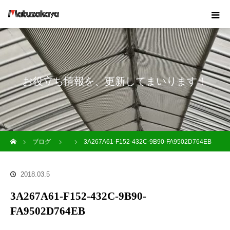
お役立ち情報を、更新してまいります！
ホーム
ブログ
3A267A61-F152-432C-9B90-FA9502D764EB
2018.03.5
3A267A61-F152-432C-9B90-
FA9502D764EB