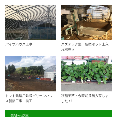
パイプハウス工事
スズテック製 新型ポット土入
れ機導入
トマト栽培用鉄骨グリーンハウ
秋茄子苗・余蒔胡瓜苗入荷しま
ス新築工事 着工
した！!
最近の記事