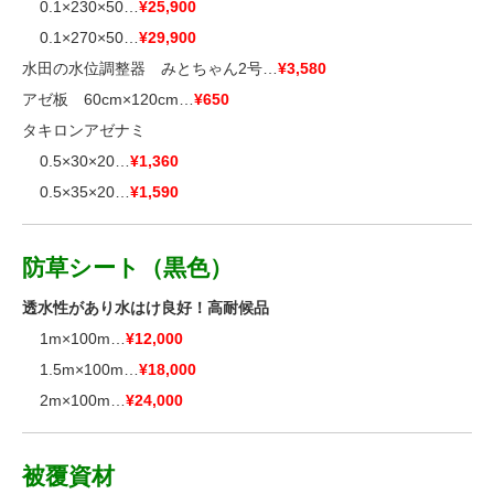
■■
0.1×230×50…
¥25,900
■■
0.1×270×50…
¥29,900
水田の水位調整器 みとちゃん2号…
¥3,580
アゼ板 60cm×120cm…
¥650
タキロンアゼナミ
■■
0.5×30×20…
¥1,360
■■
0.5×35×20…
¥1,590
防草シート（黒色）
透水性があり水はけ良好！高耐候品
■■
1m×100m…
¥12,000
■■
1.5m×100m…
¥18,000
■■
2m×100m…
¥24,000
被覆資材