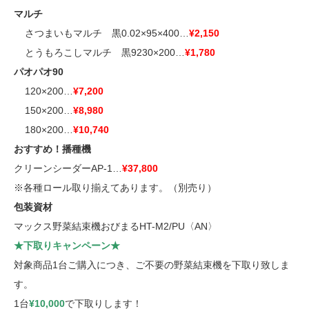
マルチ
■■
さつまいもマルチ 黒0.02×95×400…
¥2,150
■■
とうもろこしマルチ 黒9230×200…
¥1,780
パオパオ90
■■
120×200…
¥7,200
■■
150×200…
¥8,980
■■
180×200…
¥10,740
おすすめ！播種機
クリーンシーダーAP-1…
¥37,800
※各種ロール取り揃えてあります。（別売り）
包装資材
マックス野菜結束機おびまるHT-M2/PU〈AN〉
★下取りキャンペーン★
対象商品1台ご購入につき、ご不要の野菜結束機を下取り致しま
す
。
1台
¥10,000
で下取りします！