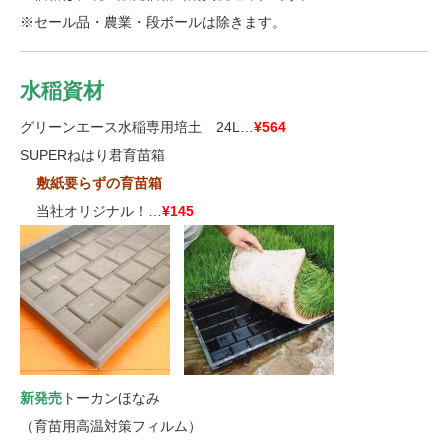
※セール品・農業・段ボールは除きます。
水稲資材
グリーンエース水稲専用培土 24L…
¥564
SUPERねはり君育苗箱
■■
敷紙要らずの育苗箱
■■
当社オリジナル！…
¥145
新発売
トーカンほなみ
（育苗用高温対策フィルム）