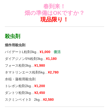
春到来！
畑の準備はOKですか？
現品限り！
殺虫剤
畑作用殺虫剤
バイデートL粒剤3kg…
¥1,000
復活
ダイアジノン5%粒剤3kg…
¥1,180
フォース粒剤3kg…
¥1,980
ネマトリンエース粒剤5kg…
¥2,780
水稲・蓮根用殺虫剤
トレボン粒剤2kg…
¥1,200
ダントツ粒剤3kg…
¥2,450
スクミンベイト3 2kg…
¥2,580