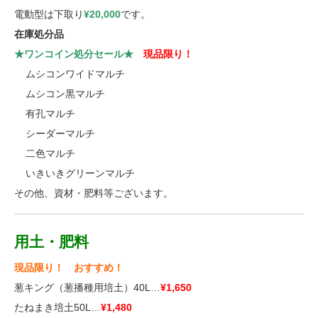
電動型は下取り
¥20,00
0
です。
在庫処分品
★ワンコイン処分セール★
現品限り！
■■
ムシコンワイドマルチ
■■
ムシコン黒マルチ
■■
有孔マルチ
■■
シーダーマルチ
■■
二色マルチ
■■
いきいきグリーンマルチ
その他、資材・肥料等ございます。
用土・肥料
現品限り！ おすすめ！
葱キング（葱播種用培土）40L…
¥1,650
たねまき培土50L…
¥1,480