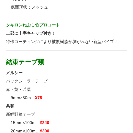
■■
底面形状：メッシュ
タキロンねぶし竹プロコート
上部に十字キャップ付き！
特殊コーティングにより被覆樹脂が剥がれない新型パイプ！
結束テープ類
メルシー
バックシーラーテープ
赤・黄・若葉
■■
9mm×50m…
¥78
共和
新鮮野菜テープ
■■
15mm×100m…
¥240
■■
20mm×100m…
¥300