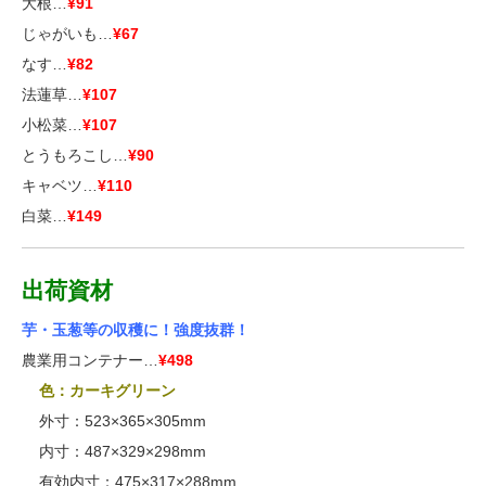
大根…
¥91
じゃがいも…
¥67
なす…
¥82
法蓮草…
¥107
小松菜…
¥107
とうもろこし…
¥90
キャベツ…
¥110
白菜…
¥149
出荷資材
芋・玉葱等の収穫に！強度抜群！
農業用コンテナー…
¥498
■■
色：カーキグリーン
■■
外寸：523×365×305mm
■■
内寸：487×329×298mm
■■
有効内寸：475×317×288mm